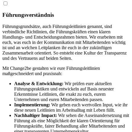
Führungsverständnis
Führungsgrundsätze
,
auch
Führungsleitlinien
genannt
,
sind
verbindliche
Richtlinien
,
die
Führungskräften
einen
klaren
Handlungs
-
und
Entscheidungsrahmen
bieten
.
Wir erarbeiten mit
euch
, was euch in der Kommunikation mit Mitarbeitenden
wichtig
ist
und an
welchen Leitplanken ihr euch in der zukünftigen
Zusammenarbeit orientiert. So entsteht
eine Kultur
der
Transparenz
und
des Vertrauens auf beiden Seiten.
Mit Change2be gestalten wir eure Führungsleitlinien
maßgeschneidert und praxisnah:
Analyse & Entwicklung:
Wir prüfen eure aktuellen
Führungspraktiken und entwickeln auf Basis neuester
Erkenntnisse Leitlinien, die exakt zu euch, eurem
Unternehmen und euren Mitarbeitenden passen.
Implementierung:
Wir geben euch wertvollen Input, wie ihr
diese neuen Leitlinien im Arbeitsalltag mit Leben füllt.
Nachhaltiger Impact:
Wir sehen die Auseinandersetzung mit
Führung als eine Möglichkeit der klaren Orientierung für
Führungskräfte, fairer Behandlung aller Mitarbeitenden und
einer transparenten Unternehmenskultur.