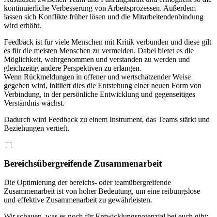
kontinuierliche Verbesserung von Arbeitsprozessen. Außerdem
lassen sich Konflikte früher lösen und die Mitarbeitendenbindung
wird erhöht.
Feedback ist für viele Menschen mit Kritik verbunden und diese gilt
es für die meisten Menschen zu vermeiden
.
Dabei
bietet
es die
Möglichkeit
,
wahrgenommen
und verstanden zu werden und
gleichzeitig andere
Perspektiven zu erlangen.
Wenn
Rückmeldungen in offener
und
wertschätzender Weise
gegeben wird, initiiert dies die Entstehung einer neuen
Form von
Verbindung, in der
persönliche Entwicklung
und gegenseitiges
Verständnis wächst.
Dadurch
wird
Feedback
zu
einem
Instrument
,
das
Teams
stärkt
und
Beziehungen
vertieft
.
Bereichsübergreifende Zusammenarbeit
Die Optimierung der bereichs- oder teamübergreifende
Zusammenarbeit
ist von hoher Bedeutung
,
um eine reibungslose
und effektive Zusammenarbeit zu gewährleisten.
Wir schauen, was es noch für Entwicklungspotenzial bei euch gibt: