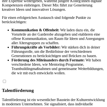
ihre Expertise weitergeben
, während
jüngere Kolleg:innen digitale
Kompetenzen einbringen.
Dieser Mix führt zur Generierung
kreativer
Ideen und
innovativer
Lösungen.
Für
einen
erfolgreichen
Austausch
sind
folgende
Punkte
zu
berücksichtigen
:
Kommunikation & Offenheit:
Wir laden dazu ein, die
Vorurteile an der Garderobe abzugeben und etablieren
eine
offene
Kommunikation,
um
Raum
für
Ideen
und
Anregungen
aller
Altersgruppen
zu
schaffen
.
Führungskräfte als Vorbilder:
Wir stärken dich in deiner
Führungsrolle, um die Bedürfnisse der verschiedenen
Generationen zu berücksichtigen und Brücken zu bauen.
Förderung des Miteinanders durch Formate:
Wir haben
verschiedene Ideen, wie Mentoring-Programme,
Teambuildingmaßnahmen und gemeinsame Weiterbildungen,
die wir mit euch entwickeln wollen.​​
Talentförderung
Talentförderung ist ein wesentlicher Baustein der Kulturentwicklung
in modernen Unternehmen. Sie signalisiert, dass individuelle