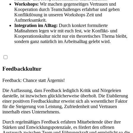
Workshops:
Wir machen gegenseitiges Vertrauen und
Kooperation durch Teamchallenges erfahrbar und geben
Konfliktlösung in unseren Workshops Zeit und
Aufmerksamkeit.
Integration im Alltag:
Durch konkret formulierte
Maßnahmen legen wir mit euch fest, wie Konflikt‑ und
Kooperationskultur nicht nur ein theoretisches Thema bleibt,
sondern ganz natürlich im Arbeitsalltag gelebt wird.
Feedbackkultur
Feedback: Chance statt Ärgernis!​
Die Auffassung, dass
Feedback
lediglich
Kritik und
Nörgeleien
darstelle, ist inzwischen glücklicherweise überholt.
Die
Etablierung
einer
positiven
Feedbackkultur
erweist
sich
als
wesentlicher
Faktor
für
die
Steigerung
von
Leistung
,
Zufriedenheit
und
Vertrauen
innerhalb
eines
Unternehmens
.
Durch regelmäßiges Feedback erfahren Mitarbeitende über ihre
Stärken und Entwicklungspotenziale, es fördert den offenen
Austausch zwischen Team und Führungskraft und ermöglicht so die